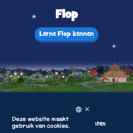
Flop
Lerne Flop kennen
×
Kijken
Nieuws &
Deze website maakt
ENGLISH
Evenementen
gebruik van cookies.
Spelen
ITALIAN