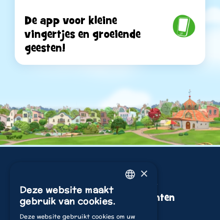
De app voor kleine
vingertjes en groeiende
geesten!
Read more
×
Kijken
Nieuws &
Deze website maakt
ENGLISH
Evenementen
gebruik van cookies.
Spelen
ITALIAN
Deze website gebruikt cookies om uw